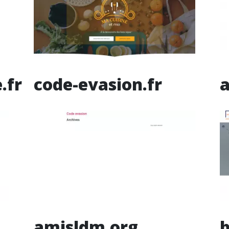
.fr
code-evasion.fr
amisldm.org
b