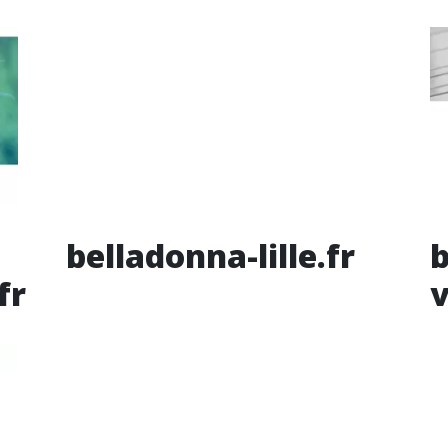
belladonna-lille.fr
b
fr