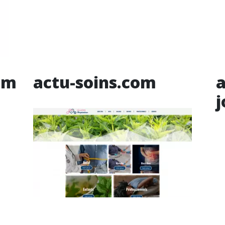
om
actu-soins.com
a
j