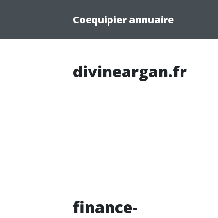
Coequipier annuaire
divineargan.fr
finance-