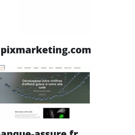
apixmarketing.com
anque-assure.fr