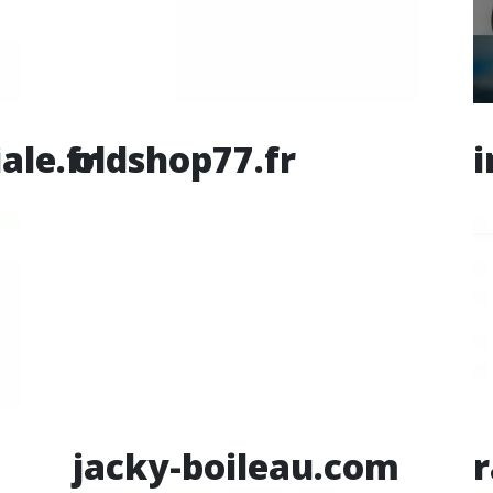
ale.fr
oldshop77.fr
i
jacky-boileau.com
r