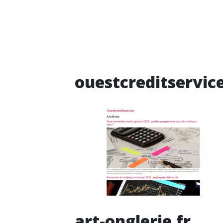
ouestcreditservice
art-onglerie.fr