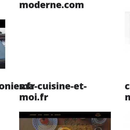
moderne.com
nies.fr
ma-cuisine-et-
c
moi.fr