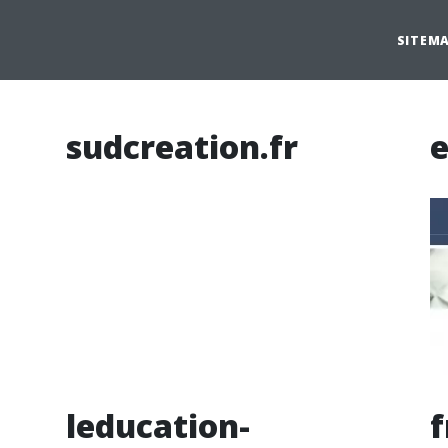
SITEM
sudcreation.fr
e
leducation-
f